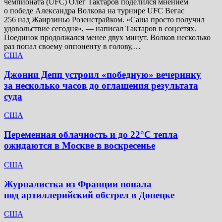
чемпионата (UFC) Олег Тактаров поделился мнением
о победе Александра Волкова на турнире UFC Вегас
256 над Жаирзиньо Розенстрайком. «Саша просто получил
удовольствие сегодня», — написал Тактаров в соцсетях.
Поединок продолжался менее двух минут. Волков несколько
раз попал своему оппоненту в голову,…
США
Джонни Депп устроил «победную» вечеринку
за несколько часов до оглашения результата
суда
США
Переменная облачность и до 22°C тепла
ожидаются в Москве в воскресенье
США
Журналистка из Франции попала
под артиллерийский обстрел в Донецке
США