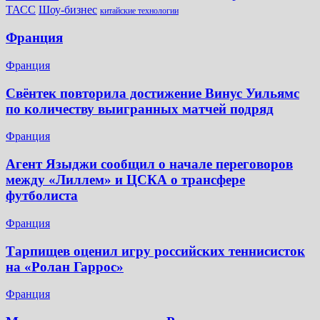
Шоу-бизнес
ТАСС
китайские технологии
Франция
Франция
Свёнтек повторила достижение Винус Уильямс
по количеству выигранных матчей подряд
Франция
Агент Языджи сообщил о начале переговоров
между «Лиллем» и ЦСКА о трансфере
футболиста
Франция
Тарпищев оценил игру российских теннисисток
на «Ролан Гаррос»
Франция