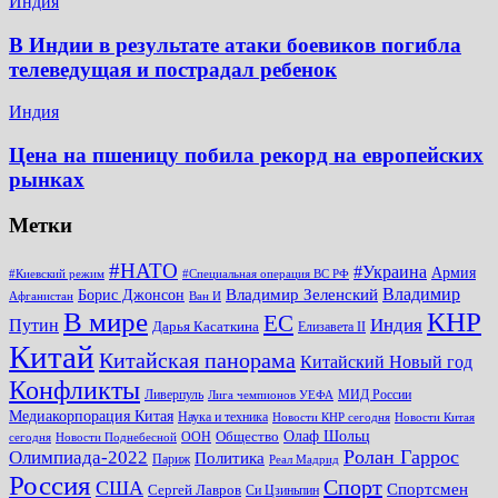
Индия
В Индии в результате атаки боевиков погибла
телеведущая и пострадал ребенок
Индия
Цена на пшеницу побила рекорд на европейских
рынках
Метки
#НАТО
#Украина
Армия
#Киевский режим
#Специальная операция ВС РФ
Владимир
Владимир Зеленский
Борис Джонсон
Афганистан
Ван И
КНР
В мире
ЕС
Путин
Индия
Дарья Касаткина
Елизавета II
Китай
Китайская панорама
Китайский Новый год
Конфликты
Ливерпуль
МИД России
Лига чемпионов УЕФА
Медиакорпорация Китая
Наука и техника
Новости КНР сегодня
Новости Китая
Общество
Олаф Шольц
ООН
сегодня
Новости Поднебесной
Ролан Гаррос
Олимпиада-2022
Политика
Париж
Реал Мадрид
Россия
Спорт
США
Спортсмен
Сергей Лавров
Си Цзиньпин