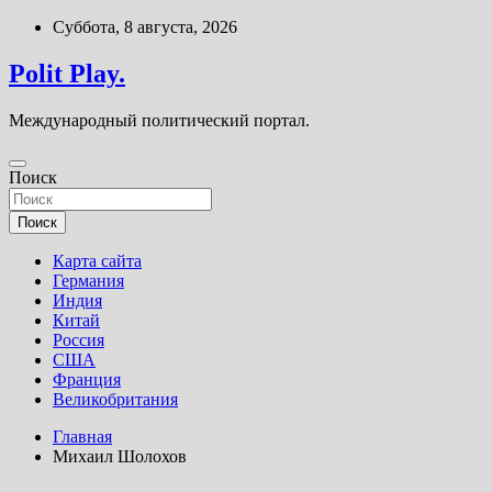
Перейти
Суббота, 8 августа, 2026
к
содержимому
Polit Play.
Международный политический портал.
Поиск
Поиск
Карта сайта
Германия
Индия
Китай
Россия
США
Франция
Великобритания
Главная
Михаил Шолохов