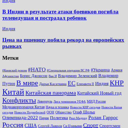
Индия
В Индии в результате атаки боевиков погибла
телеведущая и пострадал ребенок
Индия
Цена на пшеницу побила рекорд на европейских
рынках
Метки
#НАТО
#Украина
Армия
#Киевский режим
#Специальная операция ВС РФ
Владимир
Владимир Зеленский
Борис Джонсон
Афганистан
Ван И
КНР
В мире
ЕС
Путин
Индия
Дарья Касаткина
Елизавета II
Китай
Китайская панорама
Китайский Новый год
Конфликты
Ливерпуль
МИД России
Лига чемпионов УЕФА
Медиакорпорация Китая
Наука и техника
Новости КНР сегодня
Новости Китая
Общество
Олаф Шольц
ООН
сегодня
Новости Поднебесной
Ролан Гаррос
Олимпиада-2022
Политика
Париж
Реал Мадрид
Россия
Спорт
США
Спортсмен
Сергей Лавров
Си Цзиньпин