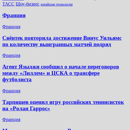
Шоу-бизнес
ТАСС
китайские технологии
Франция
Франция
Свёнтек повторила достижение Винус Уильямс
по количеству выигранных матчей подряд
Франция
Агент Языджи сообщил о начале переговоров
между «Лиллем» и ЦСКА о трансфере
футболиста
Франция
Тарпищев оценил игру российских теннисисток
на «Ролан Гаррос»
Франция