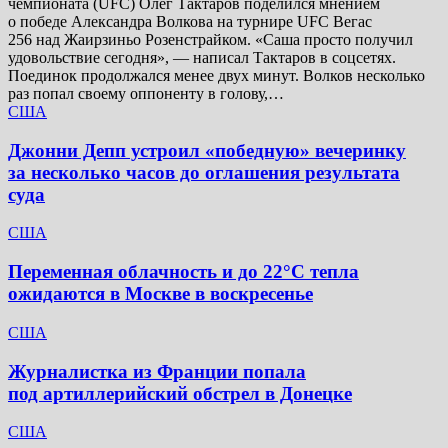
чемпионата (UFC) Олег Тактаров поделился мнением
о победе Александра Волкова на турнире UFC Вегас
256 над Жаирзиньо Розенстрайком. «Саша просто получил
удовольствие сегодня», — написал Тактаров в соцсетях.
Поединок продолжался менее двух минут. Волков несколько
раз попал своему оппоненту в голову,…
США
Джонни Депп устроил «победную» вечеринку
за несколько часов до оглашения результата
суда
США
Переменная облачность и до 22°C тепла
ожидаются в Москве в воскресенье
США
Журналистка из Франции попала
под артиллерийский обстрел в Донецке
США