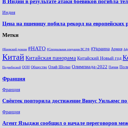
В Индии в результате атаки боевиков погибла те
Индия
Цена на пшеницу побила рекорд на европейских
Метки
#НАТО
#Украина
Армия
#Киевский режим
#Специальная операция ВС РФ
Аф
Китай
К
Китайская панорама
Китайский Новый год
Олимпиада-2022
Пол
Общество
Олаф Шольц
ООН
Париж
Поднебесной
Франция
Франция
Свёнтек повторила достижение Винус Уильямс по
Франция
Агент Языджи сообщил о начале переговоров ме