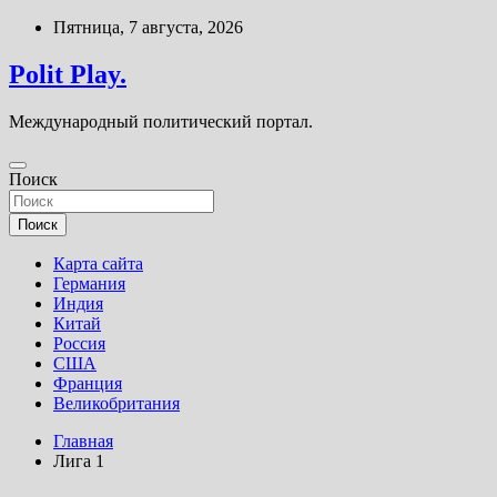
Перейти
Пятница, 7 августа, 2026
к
содержимому
Polit Play.
Международный политический портал.
Поиск
Поиск
Карта сайта
Германия
Индия
Китай
Россия
США
Франция
Великобритания
Главная
Лига 1