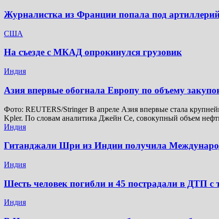
Журналистка из Франции попала под артиллерий
США
На съезде с МКАД опрокинулся грузовик
Индия
Азия впервые обогнала Европу по объему закупо
Фото: REUTERS/Stringer В апреле Азия впервые стала крупней
Kpler. По словам аналитика Джейн Се, совокупный объем неф
Индия
Гитанджали Шри из Индии получила Междунар
Индия
Шесть человек погибли и 45 пострадали в ДТП с 
Индия