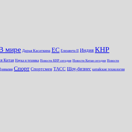
КНР
В мире
ЕС
Индия
Дарья Касаткина
Елизавета II
я Китая
Наука и техника
Новости КНР сегодня
Новости Китая сегодня
Новости
Спорт
Шоу-бизнес
ТАСС
Спортсмен
Цзиньпин
китайские технологии