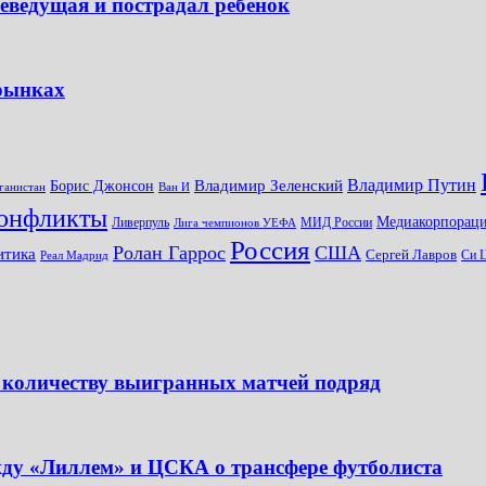
леведущая и пострадал ребенок
 рынках
Владимир Путин
Владимир Зеленский
Борис Джонсон
ганистан
Ван И
онфликты
Медиакорпораци
Ливерпуль
МИД России
Лига чемпионов УЕФА
Россия
Ролан Гаррос
США
итика
Сергей Лавров
Си 
Реал Мадрид
 количеству выигранных матчей подряд
жду «Лиллем» и ЦСКА о трансфере футболиста