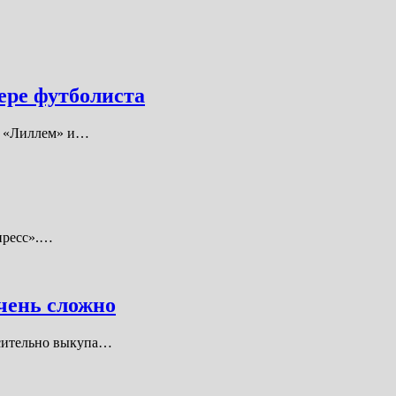
ере футболиста
у «Лиллем» и…
пресс».…
чень сложно
осительно выкупа…