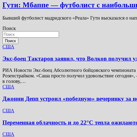
Гути: Мбаппе — футболист с наибольш
Бывший футболист мадридского «Реала» Гути высказался о н
Поиск
Поиск
США
Экс-боец Тактаров заявил, что Волков получил у
РИА Новости Экс-боец Абсолютного бойцовского чемпионата (
Розенстрайком. «Саша просто получил удовольствие сегодня», 
в голову,…
США
Джонни Депп устроил «победную» вечеринку за не
США
Переменная облачность и до 22°C тепла ожидаютс
США