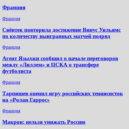
Франция
Франция
Свёнтек повторила достижение Винус Уильямс
по количеству выигранных матчей подряд
Франция
Агент Языджи сообщил о начале переговоров
между «Лиллем» и ЦСКА о трансфере
футболиста
Франция
Тарпищев оценил игру российских теннисисток
на «Ролан Гаррос»
Франция
Макрон: нельзя унижать Россию