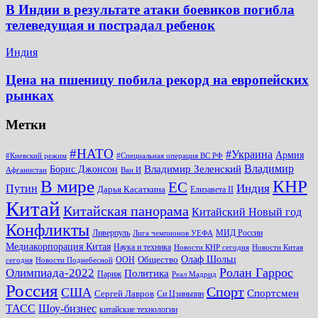
В Индии в результате атаки боевиков погибла
телеведущая и пострадал ребенок
Индия
Цена на пшеницу побила рекорд на европейских
рынках
Метки
#НАТО
#Украина
Армия
#Киевский режим
#Специальная операция ВС РФ
Владимир
Владимир Зеленский
Борис Джонсон
Афганистан
Ван И
КНР
В мире
ЕС
Путин
Индия
Дарья Касаткина
Елизавета II
Китай
Китайская панорама
Китайский Новый год
Конфликты
Ливерпуль
МИД России
Лига чемпионов УЕФА
Медиакорпорация Китая
Наука и техника
Новости КНР сегодня
Новости Китая
Общество
Олаф Шольц
ООН
сегодня
Новости Поднебесной
Ролан Гаррос
Олимпиада-2022
Политика
Париж
Реал Мадрид
Россия
Спорт
США
Спортсмен
Сергей Лавров
Си Цзиньпин
Шоу-бизнес
ТАСС
китайские технологии