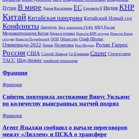
КНР
В мире
ЕС
Путин
Индия
Дарья Касаткина
Елизавета II
Китай
Китайская панорама
Китайский Новый год
Конфликты
Ливерпуль
МИД России
Лига чемпионов УЕФА
Медиакорпорация Китая
Наука и техника
Новости КНР сегодня
Новости Китая
Общество
Олаф Шольц
ООН
сегодня
Новости Поднебесной
Ролан Гаррос
Олимпиада-2022
Политика
Париж
Реал Мадрид
Россия
Спорт
США
Спортсмен
Сергей Лавров
Си Цзиньпин
Шоу-бизнес
ТАСС
китайские технологии
Франция
Франция
Свёнтек повторила достижение Винус Уильямс
по количеству выигранных матчей подряд
Франция
Агент Языджи сообщил о начале переговоров
между «Лиллем» и ЦСКА о трансфере