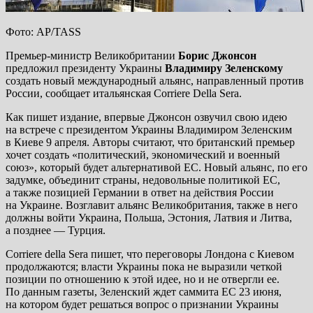
Фото: AP/TASS
Премьер-министр Великобритании
Борис Джонсон
предложил президенту Украины
Владимиру Зеленскому
создать новый международный альянс, направленный против
России, сообщает итальянская Corriere Della Sera.
Как пишет издание, впервые Джонсон озвучил свою идею
на встрече с президентом Украины Владимиром Зеленским
в Киеве 9 апреля. Авторы считают, что британский премьер
хочет создать «политический, экономический и военный
союз», который будет альтернативой ЕС. Новый альянс, по его
задумке, объединит страны, недовольные политикой ЕС,
а также позицией Германии в ответ на действия России
на Украине. Возглавит альянс Великобритания, также в него
должны войти Украина, Польша, Эстония, Латвия и Литва,
а позднее — Турция.
Corriere della Sera пишет, что переговоры Лондона с Киевом
продолжаются; власти Украины пока не выразили четкой
позиции по отношению к этой идее, но и не отвергли ее.
По данным газеты, Зеленский ждет саммита ЕС 23 июня,
на котором будет решаться вопрос о признании Украины