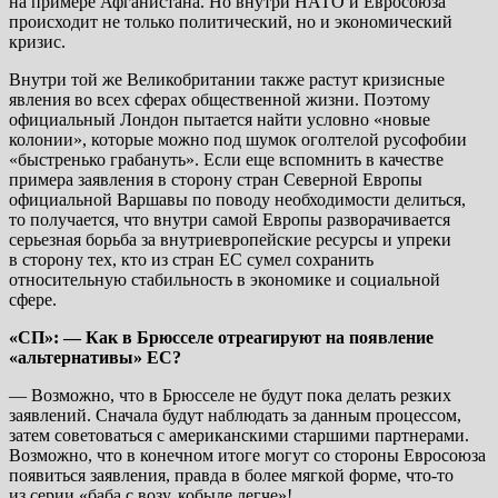
на примере Афганистана. Но внутри НАТО и Евросоюза
происходит не только политический, но и экономический
кризис.
Внутри той же Великобритании также растут кризисные
явления во всех сферах общественной жизни. Поэтому
официальный Лондон пытается найти условно «новые
колонии», которые можно под шумок оголтелой русофобии
«быстренько грабануть». Если еще вспомнить в качестве
примера заявления в сторону стран Северной Европы
официальной Варшавы по поводу необходимости делиться,
то получается, что внутри самой Европы разворачивается
серьезная борьба за внутриевропейские ресурсы и упреки
в сторону тех, кто из стран ЕС сумел сохранить
относительную стабильность в экономике и социальной
сфере.
«СП»: — Как в Брюсселе отреагируют на появление
«альтернативы» ЕС?
— Возможно, что в Брюсселе не будут пока делать резких
заявлений. Сначала будут наблюдать за данным процессом,
затем советоваться с американскими старшими партнерами.
Возможно, что в конечном итоге могут со стороны Евросоюза
появиться заявления, правда в более мягкой форме, что-то
из серии «баба с возу, кобыле легче»!