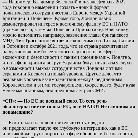
— Например, Владимир Зеленский в начале февраля 2022
года говорил о намерении создать «новый формат
политического сотрудничества в Европе между Украиной,
Британией и Польшей». Кроме того, Лондон давно
демонстрировал интерес к восточному флангу ЕС и НАТО
(прежде всего, к тем же Польше и Прибалтике). Навскидку,
можно вспомнить, например, заявление главы британского
МИД
Лиз Трасс
после встречи с коллегами из Литвы, Латвии
и Эстонии в октябре 2021 года, что ее страна рассчитывает
на «установление более тесного партнерства в сфере
экономики и безопасности с такими союзниками». Понятно,
что на фоне кризиса вокруг Украины будут появляться слухи
о возможности выхода сотрудничества Лондона с этими
странами и Киевом на новый уровень. Другое дело, что
реальный уровень взаимодействия между Соединенным
Королевством и этими государствами, скорее всего, будет куда
менее масштабным, чем предполагает ряд СМИ.
«СП»: — Но ЕС не военный союз. То есть речь
об альтернативе не только ЕС, но и НАТО? Не слишком ли
понамешано?
— Если такой план действительно есть, вряд ли
он предполагает такую же глубокую интеграцию, как в ЕС
или такой же круг вопросов в сфере обороны и безопасности,