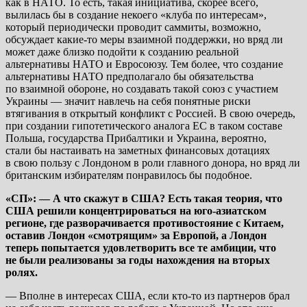
как в НАТО. То есть, такая инициатива, скорее всего,
вылилась бы в создание некоего «клуба по интересам»,
который периодически проводит саммиты, возможно,
обсуждает какие-то меры взаимной поддержки, но вряд ли
может даже близко подойти к созданию реальной
альтернативы НАТО и Евросоюзу. Тем более, что создание
альтернативы НАТО предполагало бы обязательства
по взаимной обороне, но создавать такой союз с участием
Украины — значит навлечь на себя понятные риски
втягивания в открытый конфликт с Россией. В свою очередь,
при создании гипотетического аналога ЕС в таком составе
Польша, государства Прибалтики и Украина, вероятно,
стали бы настаивать на заметных финансовых дотациях
в свою пользу с Лондоном в роли главного донора, но вряд ли
британским избирателям понравилось бы подобное.
«СП»: — А что скажут в США? Есть такая теория, что
США решили концентрироваться на юго-азиатском
регионе, где разворачивается противостояние с Китаем,
оставив Лондон «смотрящим» за Европой, а Лондон
теперь попытается удовлетворить все те амбиции, что
не были реализованы за годы нахождения на вторых
ролях.
— Вполне в интересах США, если кто-то из партнеров брал