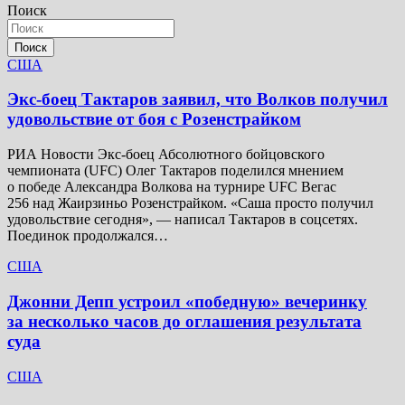
Поиск
Поиск
США
Экс-боец Тактаров заявил, что Волков получил
удовольствие от боя с Розенстрайком
РИА Новости Экс-боец Абсолютного бойцовского
чемпионата (UFC) Олег Тактаров поделился мнением
о победе Александра Волкова на турнире UFC Вегас
256 над Жаирзиньо Розенстрайком. «Саша просто получил
удовольствие сегодня», — написал Тактаров в соцсетях.
Поединок продолжался…
США
Джонни Депп устроил «победную» вечеринку
за несколько часов до оглашения результата
суда
США