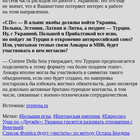
на себя часть расходов по работе с Украиной. Но это еще
не значит, что в Вашингтоне потеряют интерес к работе
на этом направлении.
«СП»: — В альянс якобы должны войти Украина,
Польша, Эстония, Латвия и Литва, а позднее — Турция.
Ну, с Украиной, Польшей и Прибалтикой все ясно,
но пойдет ли Турция в откровенно антироссийский союз?
Или, учитывая тесные связи Анкары и МИ6, будет
участвовать в нем негласно?
— Corriere Della Sera утверждает, что Турцию предполагается
подключить к этому формату «на более позднем этапе».
Анкара вполне могла бы участвовать в саммитах такого
объединения, если оно будет создано, но наверняка
постаралась бы избежать жестких обязательств, даже несмотря
на довольно активные британо-турецкие контакты, в том
числе, связанные с военно-техническим сотрудничеством.
Источник:
svpressa.ru
Метки:
#Большая игра
,
#Британская империя
,
#Евросоюз
Навигация
Удар по «Дружбе»: Украина грозится разорвать отношения с
Венгрией
по
Список Форбса будут «чистить» по методу Остапа Бендера
записям