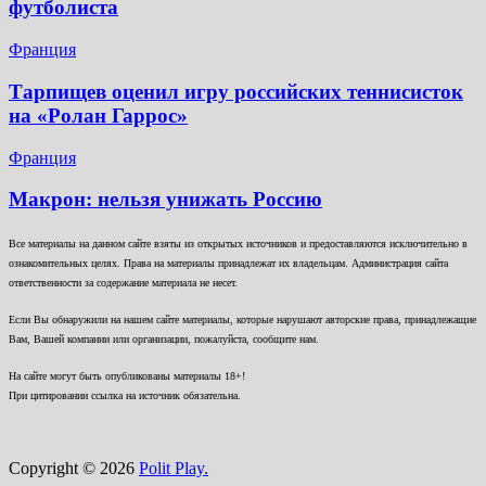
футболиста
Франция
Тарпищев оценил игру российских теннисисток
на «Ролан Гаррос»
Франция
Макрон: нельзя унижать Россию
Все материалы на данном сайте взяты из открытых источников и предоставляются исключительно в
ознакомительных целях. Права на материалы принадлежат их владельцам. Администрация сайта
ответственности за содержание материала не несет.
Если Вы обнаружили на нашем сайте материалы, которые нарушают авторские права, принадлежащие
Вам, Вашей компании или организации, пожалуйста, сообщите нам.
На сайте могут быть опубликованы материалы 18+!
При цитировании ссылка на источник обязательна.
Copyright © 2026
Polit Play.