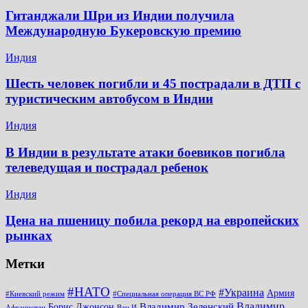
Гитанджали Шри из Индии получила
Международную Букеровскую премию
Индия
Шесть человек погибли и 45 пострадали в ДТП с
туристическим автобусом в Индии
Индия
В Индии в результате атаки боевиков погибла
телеведущая и пострадал ребенок
Индия
Цена на пшеницу побила рекорд на европейских
рынках
Метки
#НАТО
#Украина
Армия
#Киевский режим
#Специальная операция ВС РФ
Владимир
Владимир Зеленский
Борис Джонсон
Афганистан
Ван И