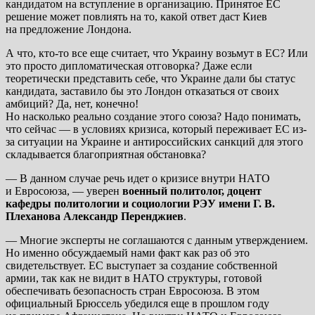
кандидатом на вступление в организацию. Принятое ЕС
решение может повлиять на то, какой ответ даст Киев
на предложение Лондона.
А что, кто-то все еще считает, что Украину возьмут в ЕС? Или
это просто дипломатическая отговорка? Даже если
теоретически представить себе, что Украине дали бы статус
кандидата, заставило бы это Лондон отказаться от своих
амбиций? Да, нет, конечно!
Но насколько реально создание этого союза? Надо понимать,
что сейчас — в условиях кризиса, который переживает ЕС из-
за ситуации на Украине и антироссийских санкций для этого
складывается благоприятная обстановка?
— В данном случае речь идет о кризисе внутри НАТО
и Евросоюза, — уверен
военный политолог, доцент
кафедры политологии и социологии РЭУ имени Г. В.
Плеханова Александр Перенджиев
.
— Многие эксперты не соглашаются с данным утверждением.
Но именно обсуждаемый нами факт как раз об это
свидетельствует. ЕС выступает за создание собственной
армии, так как не видит в НАТО структуры, готовой
обеспечивать безопасность стран Евросоюза. В этом
официальный Брюссель убедился еще в прошлом году