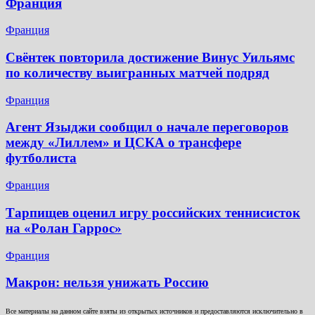
Франция
Франция
Свёнтек повторила достижение Винус Уильямс
по количеству выигранных матчей подряд
Франция
Агент Языджи сообщил о начале переговоров
между «Лиллем» и ЦСКА о трансфере
футболиста
Франция
Тарпищев оценил игру российских теннисисток
на «Ролан Гаррос»
Франция
Макрон: нельзя унижать Россию
Все материалы на данном сайте взяты из открытых источников и предоставляются исключительно в